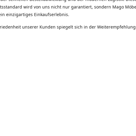
ätsstandard wird von uns nicht nur garantiert, sondern Mago Möbe
in einzigartiges Einkaufserlebnis.
friedenheit unserer Kunden spiegelt sich in der Weiterempfehlun
itäten unseres Unternehmens -
tät, Zuverlässigkeit, Ehrlichkeit.
Robert Hinz
Mago Möebel