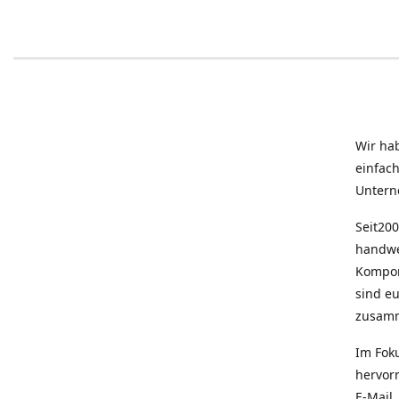
Wir ha
einfac
Untern
Seit200
handwe
Kompon
sind e
zusam
Im Fok
hervor
E-Mail,