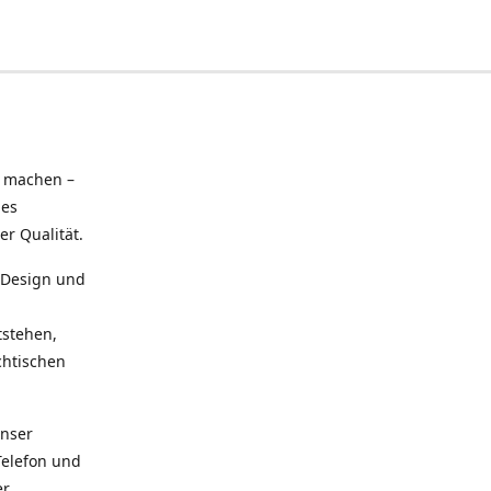
u machen –
hes
r Qualität.
n Design und
tstehen,
chtischen
Unser
Telefon und
er