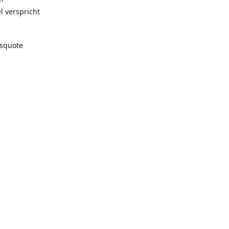
l verspricht
gsquote