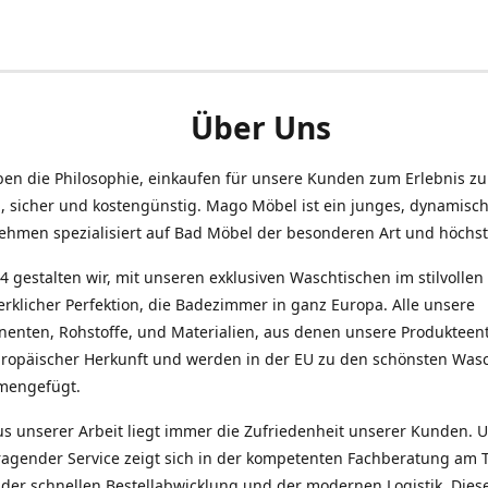
Über Uns
ben die Philosophie, einkaufen für unsere Kunden zum Erlebnis z
h, sicher und kostengünstig. Mago Möbel ist ein junges, dynamisc
ehmen spezialisiert auf Bad Möbel der besonderen Art und höchste
4 gestalten wir, mit unseren exklusiven Waschtischen im stilvolle
rklicher Perfektion, die Badezimmer in ganz Europa. Alle unsere
enten, Rohstoffe, und Materialien, aus denen unsere Produkteen
uropäischer Herkunft und werden in der EU zu den schönsten Was
mengefügt.
us unserer Arbeit liegt immer die Zufriedenheit unserer Kunden. 
ragender Service zeigt sich in der kompetenten Fachberatung am 
 der schnellen Bestellabwicklung und der modernen Logistik. Dies