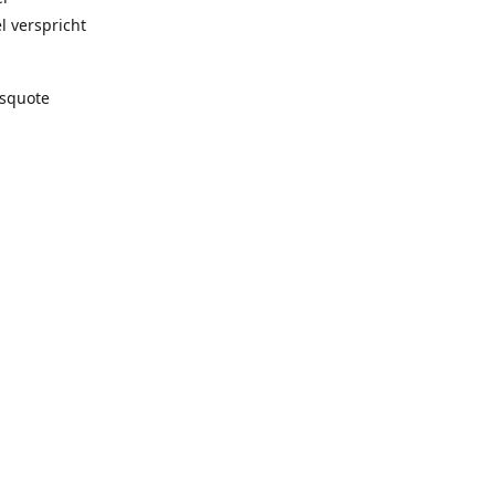
l verspricht
gsquote