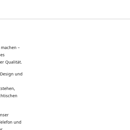
u machen –
hes
r Qualität.
n Design und
tstehen,
chtischen
Unser
Telefon und
er