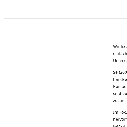
Wir ha
einfac
Untern
Seit200
handwe
Kompon
sind e
zusam
Im Fok
hervor
E-Mail,