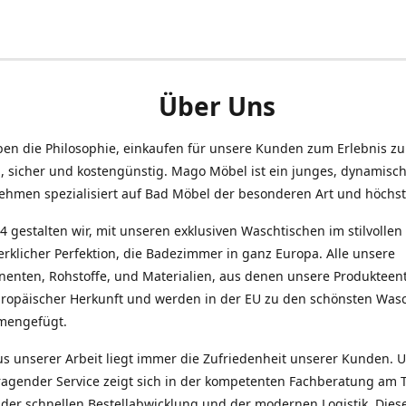
Über Uns
ben die Philosophie, einkaufen für unsere Kunden zum Erlebnis z
h, sicher und kostengünstig. Mago Möbel ist ein junges, dynamisc
ehmen spezialisiert auf Bad Möbel der besonderen Art und höchste
4 gestalten wir, mit unseren exklusiven Waschtischen im stilvolle
rklicher Perfektion, die Badezimmer in ganz Europa. Alle unsere
enten, Rohstoffe, und Materialien, aus denen unsere Produkteen
uropäischer Herkunft und werden in der EU zu den schönsten Was
mengefügt.
us unserer Arbeit liegt immer die Zufriedenheit unserer Kunden. 
ragender Service zeigt sich in der kompetenten Fachberatung am 
 der schnellen Bestellabwicklung und der modernen Logistik. Dies