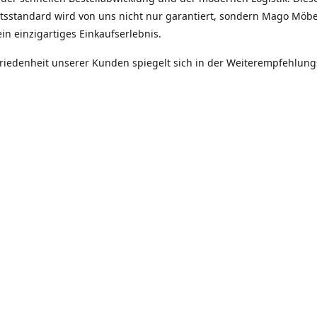
ätsstandard wird von uns nicht nur garantiert, sondern Mago Möbe
in einzigartiges Einkaufserlebnis.
friedenheit unserer Kunden spiegelt sich in der Weiterempfehlun
itäten unseres Unternehmens -
tät, Zuverlässigkeit, Ehrlichkeit.
Robert Hinz
Mago Möebel