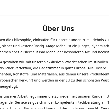
Über Uns
ben die Philosophie, einkaufen für unsere Kunden zum Erlebnis z
h, sicher und kostengünstig. Mago Möbel ist ein junges, dynamisc
ehmen spezialisiert auf Bad Möbel der besonderen Art und höchste
4 gestalten wir, mit unseren exklusiven Waschtischen im stilvolle
rklicher Perfektion, die Badezimmer in ganz Europa. Alle unsere
enten, Rohstoffe, und Materialien, aus denen unsere Produkteen
uropäischer Herkunft und werden in der EU zu den schönsten Was
mengefügt.
us unserer Arbeit liegt immer die Zufriedenheit unserer Kunden. 
ragender Service zeigt sich in der kompetenten Fachberatung am 
 der schnellen Bestellabwicklung und der modernen Logistik. Dies