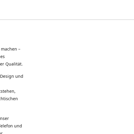
u machen –
hes
r Qualität.
n Design und
tstehen,
chtischen
Unser
Telefon und
er