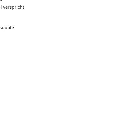
l verspricht
gsquote