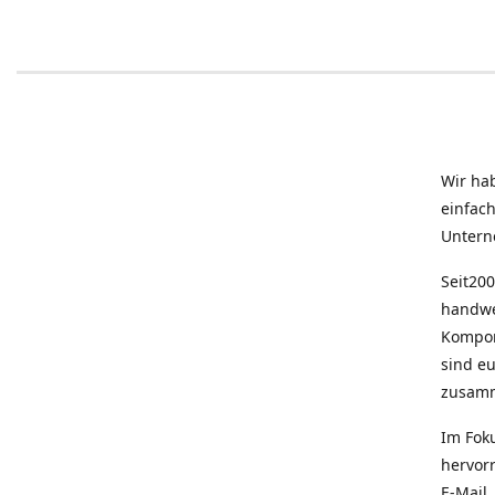
Wir ha
einfac
Untern
Seit200
handwe
Kompon
sind e
zusam
Im Fok
hervor
E-Mail,