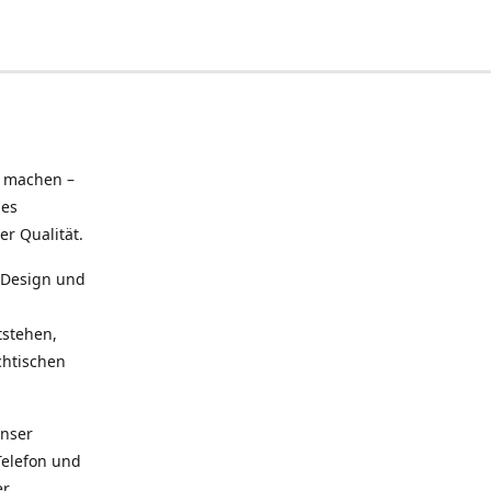
u machen –
hes
r Qualität.
n Design und
tstehen,
chtischen
Unser
Telefon und
er