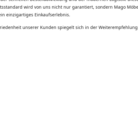
ätsstandard wird von uns nicht nur garantiert, sondern Mago Möbe
in einzigartiges Einkaufserlebnis.
friedenheit unserer Kunden spiegelt sich in der Weiterempfehlun
itäten unseres Unternehmens -
tät, Zuverlässigkeit, Ehrlichkeit.
Robert Hinz
Mago Möebel