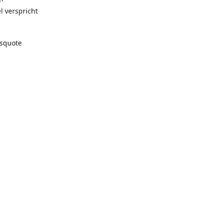
l verspricht
gsquote