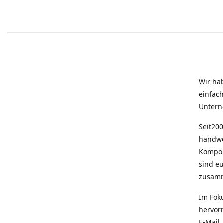
Wir ha
einfac
Untern
Seit200
handwe
Kompon
sind e
zusam
Im Fok
hervor
E-Mail,