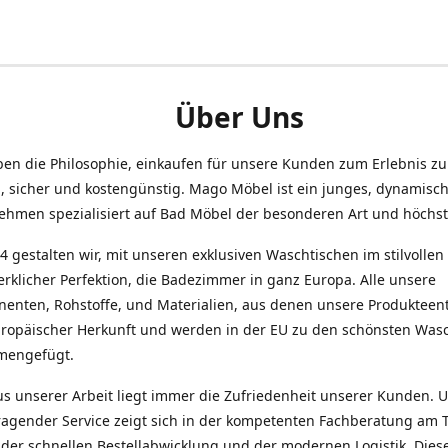
Über Uns
ben die Philosophie, einkaufen für unsere Kunden zum Erlebnis z
h, sicher und kostengünstig. Mago Möbel ist ein junges, dynamisc
ehmen spezialisiert auf Bad Möbel der besonderen Art und höchste
4 gestalten wir, mit unseren exklusiven Waschtischen im stilvolle
rklicher Perfektion, die Badezimmer in ganz Europa. Alle unsere
enten, Rohstoffe, und Materialien, aus denen unsere Produkteen
uropäischer Herkunft und werden in der EU zu den schönsten Was
mengefügt.
us unserer Arbeit liegt immer die Zufriedenheit unserer Kunden. 
ragender Service zeigt sich in der kompetenten Fachberatung am 
 der schnellen Bestellabwicklung und der modernen Logistik. Dies