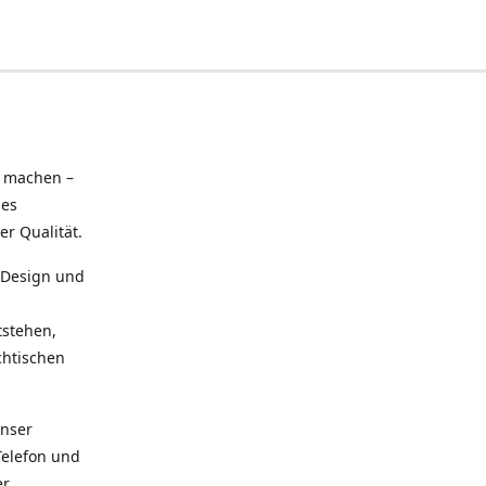
u machen –
hes
r Qualität.
n Design und
tstehen,
chtischen
Unser
Telefon und
er