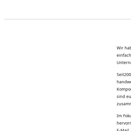
Wir ha
einfac
Untern
Seit200
handwe
Kompon
sind e
zusam
Im Fok
hervor
E-Mail,