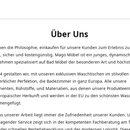
Über Uns
ben die Philosophie, einkaufen für unsere Kunden zum Erlebnis z
h, sicher und kostengünstig. Mago Möbel ist ein junges, dynamisc
ehmen spezialisiert auf Bad Möbel der besonderen Art und höchste
4 gestalten wir, mit unseren exklusiven Waschtischen im stilvolle
rklicher Perfektion, die Badezimmer in ganz Europa. Alle unsere
enten, Rohstoffe, und Materialien, aus denen unsere Produkteen
uropäischer Herkunft und werden in der EU zu den schönsten Was
mengefügt.
us unserer Arbeit liegt immer die Zufriedenheit unserer Kunden. 
ragender Service zeigt sich in der kompetenten Fachberatung am 
 der schnellen Bestellabwicklung und der modernen Logistik. Dies