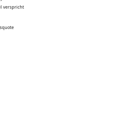
l verspricht
gsquote