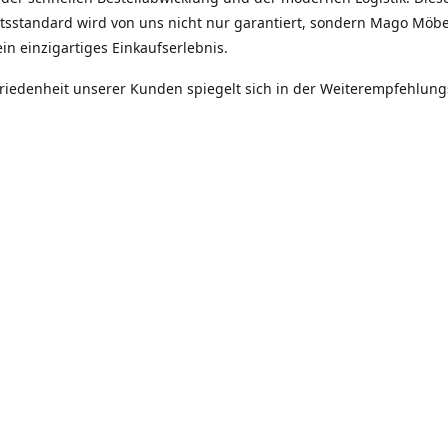
ätsstandard wird von uns nicht nur garantiert, sondern Mago Möbe
in einzigartiges Einkaufserlebnis.
friedenheit unserer Kunden spiegelt sich in der Weiterempfehlun
itäten unseres Unternehmens -
tät, Zuverlässigkeit, Ehrlichkeit.
Robert Hinz
Mago Möebel